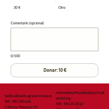
30 €
Otro
Comentario (opcional)
0/100
Donar: 10 €
centrodeespiritualidad@archivall
basilica@basilicagranpromesa.es
adolid.org
Telf.: 983.300.626
Telf.: 983.20.20.22
C/Alonso Pesquera 10